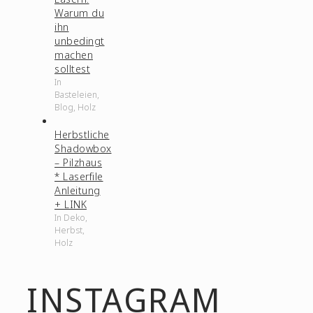
Warum du
ihn
unbedingt
machen
solltest
In
Basteleien,
Blog, Holz
Herbstliche
Shadowbox
– Pilzhaus
* Laserfile
Anleitung
+ LINK
In Deko,
Herbst,
Holz
INSTAGRAM