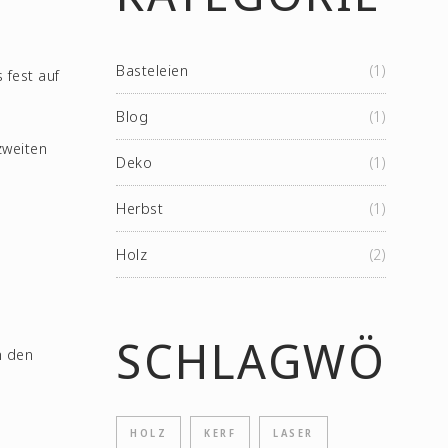
Basteleien
(1)
 fest auf
Blog
(1)
zweiten
Deko
(1)
Herbst
(1)
Holz
(2)
SCHLAGWÖRT
n den
HOLZ
KERF
LASER